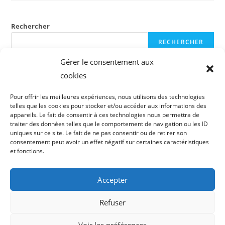
Rechercher
RECHERCHER
Gérer le consentement aux
cookies
Articles récents
Pour offrir les meilleures expériences, nous utilisons des technologies
Bonjour tout le monde !
telles que les cookies pour stocker et/ou accéder aux informations des
appareils. Le fait de consentir à ces technologies nous permettra de
traiter des données telles que le comportement de navigation ou les ID
Commentaires récents
uniques sur ce site. Le fait de ne pas consentir ou de retirer son
consentement peut avoir un effet négatif sur certaines caractéristiques
et fonctions.
Un commentateur WordPress
sur
Bonjour tout le monde !
Accepter
Refuser
Voir les préférences