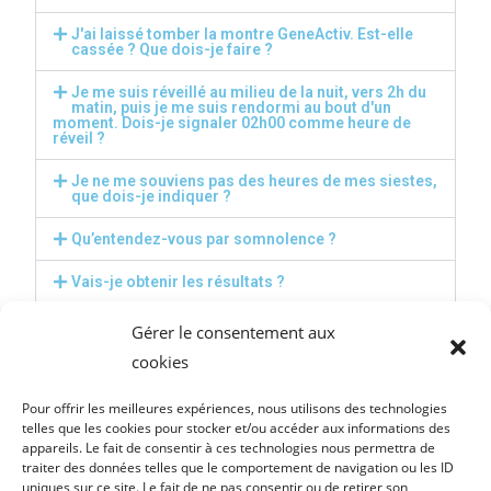
J'ai laissé tomber la montre GeneActiv. Est-elle
cassée ? Que dois-je faire ?
Je me suis réveillé au milieu de la nuit, vers 2h du
matin, puis je me suis rendormi au bout d'un
moment. Dois-je signaler 02h00 comme heure de
réveil ?
Je ne me souviens pas des heures de mes siestes,
que dois-je indiquer ?
Qu’entendez-vous par somnolence ?
Vais-je obtenir les résultats ?
J'ai perdu la montre GeneActiv. Que dois-je faire?
Gérer le consentement aux
cookies
La montre GeneActiv pourrait-t-elle être
endommagée par la poste ?
Pour offrir les meilleures expériences, nous utilisons des technologies
J’ai perdu l'enveloppe postale prévue pour le
telles que les cookies pour stocker et/ou accéder aux informations des
renvoi de la montre GenActiv, que dois-je faire?
appareils. Le fait de consentir à ces technologies nous permettra de
traiter des données telles que le comportement de navigation ou les ID
J’ai perdu le questionnaire journalier de sommeil,
uniques sur ce site. Le fait de ne pas consentir ou de retirer son